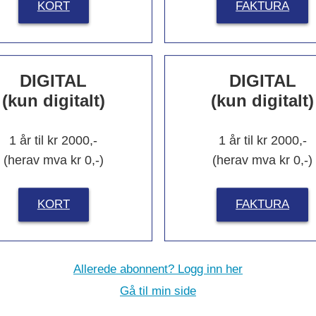
KORT
FAKTURA
ssic Norway Hotels
Fra NorEngros til
 Akershus
Konsumgruppen
DIGITAL
DIGITAL
(kun digitalt)
(kun digitalt)
Les flere
1 år til kr 2000,-
1 år til kr 2000,-
(herav mva kr 0,-)
(herav mva kr 0,-)
KORT
FAKTURA
Allerede abonnent? Logg inn her
Gå til min side