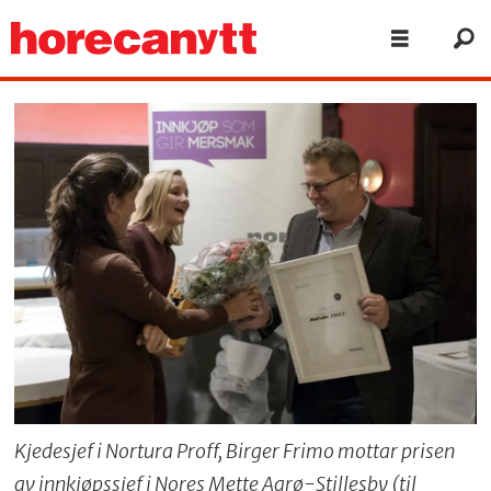
Kjedesjef i Nortura Proff, Birger Frimo mottar prisen
av innkjøpssjef i Nores Mette Aarø-Stillesby (til