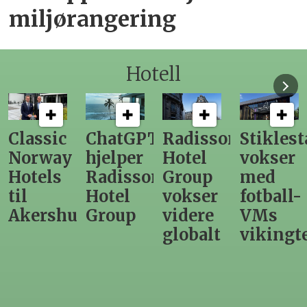
miljørangering
Hotell
ChatGPT
Radisson
Stiklestad
Fra
hjelper
Hotel
vokser
Levange
Radisson
Group
med
direktør
Hotel
vokser
fotball-
til
us
Group
videre
VMs
nytt
globalt
vikingtematikk
Steinkje
hotell