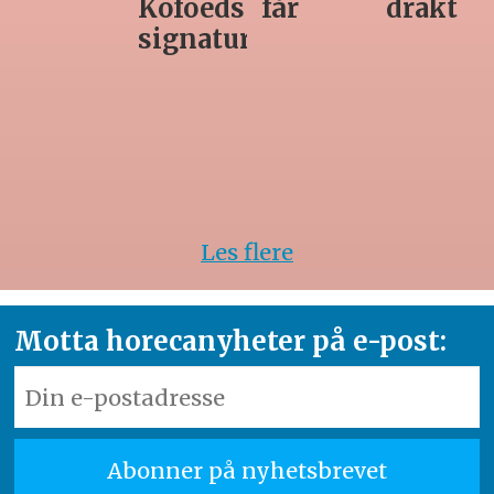
får
drakt
unødvendig
rett
Les flere
Motta horecanyheter på e-post: