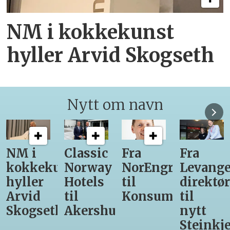
NM i kokkekunst
hyller Arvid Skogseth
Nytt om navn
Classic
Fra
Fra
12
unst
Norway
NorEngros
Levanger-
lærling
Hotels
til
direktør
får
til
Konsumgruppen
til
være
h
Akershus
nytt
med
Steinkjer-
Asko