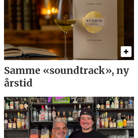
Samme «soundtrack», ny
årstid