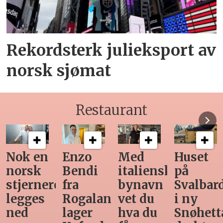
Rekordsterk julieksport av
norsk sjømat
Restaurant
Med
Huset
Ny
Siste
italiensk
på
teknologi
Horeca-
bynavn
Svalbard
gjør
magasi
d
vet du
i ny
manuell
før
hva du
Snøhetta-
varetelling
sommer