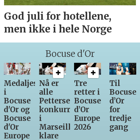
God juli for hotellene,
men ikke i hele Norge
Bocuse d'Or
Medaljestatistikk
Nå er
Tre
Til
i
alle
retter i
Bocuse
Bocuse
Pettersens
Bocuse
d’Or
d'Or og
konkurrenter
d’Or
for
Bocuse
i
Europe
tredje
d'Or
Marseille
2026
gang
Europe
klare