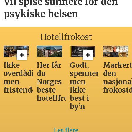
Vil spise sunnere for den
psykiske helsen
Hotellfrokost
Ikke
Her får
Godt,
Markert
overdådig,
du
spennende,
den
men
Norges
men
nasjona
fristende
beste
ikke
frokost
hotellfrokost
best i
by’n
Les flere