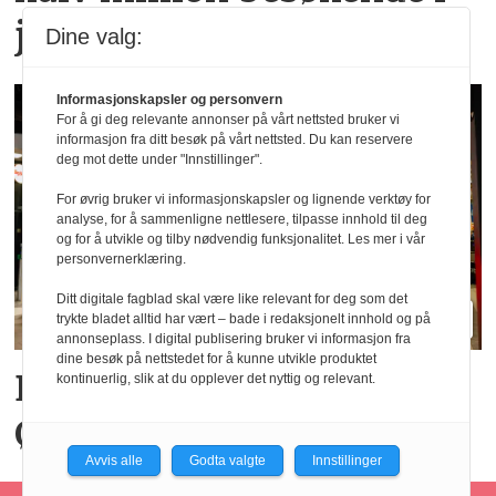
juli
Dine valg:
Informasjonskapsler og personvern
For å gi deg relevante annonser på vårt nettsted bruker vi
informasjon fra ditt besøk på vårt nettsted. Du kan reservere
deg mot dette under "Innstillinger".
For øvrig bruker vi informasjonskapsler og lignende verktøy for
analyse, for å sammenligne nettlesere, tilpasse innhold til deg
og for å utvikle og tilby nødvendig funksjonalitet. Les mer i vår
personvernerklæring.
Ditt digitale fagblad skal være like relevant for deg som det
trykte bladet alltid har vært – bade i redaksjonelt innhold og på
annonseplass. I digital publisering bruker vi informasjon fra
dine besøk på nettstedet for å kunne utvikle produktet
Big Bite vil doble på
kontinuerlig, slik at du opplever det nyttig og relevant.
Østlandet innen tre år
Avvis alle
Godta valgte
Innstillinger