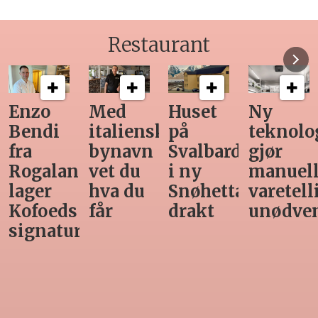
Restaurant
Med
Huset
Ny
Siste
italiensk
på
teknologi
Horeca-
bynavn
Svalbard
gjør
magasi
nd
vet du
i ny
manuell
før
hva du
Snøhetta-
varetelling
sommer
får
drakt
unødvendig
rett