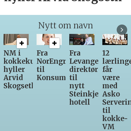
Nytt om navn
Fra
Fra
12
Fra
unst
NorEngros
Levanger-
lærlinger
Vinmon
til
direktør
får
til
Konsumgruppen
til
være
Matprat
h
nytt
med
Steinkjer-
Asko
hotell
Servering
til
kokke-
VM