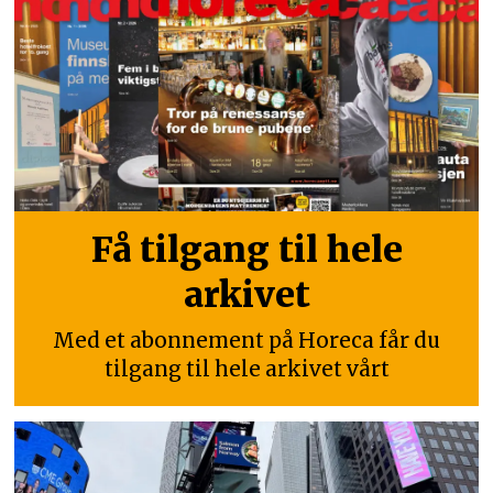
Få tilgang til hele
arkivet
Med et abonnement på Horeca får du
tilgang til hele arkivet vårt