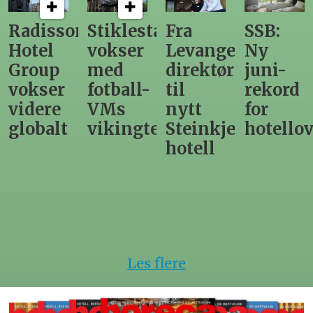
n
Stiklestad
Fra
SSB:
Elendig
vokser
Levanger-
Ny
nordno
med
direktør
juni-
sommer
fotball-
til
rekord
gir
VMs
nytt
for
utslag
vikingtematikk
Steinkjer-
hotellovernattin
for
hotell
hotelle
Les flere