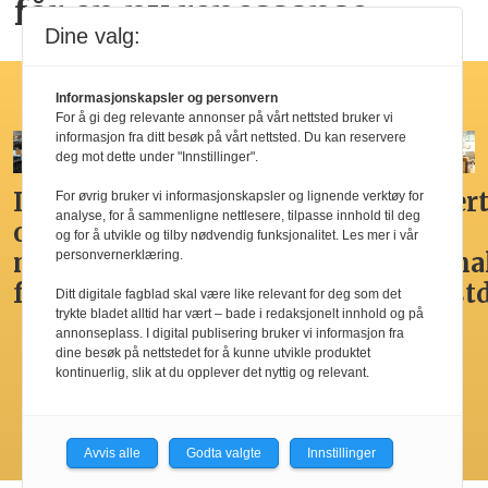
får en ny renessanse
Dine valg:
Hotellfrokost
Informasjonskapsler og personvern
For å gi deg relevante annonser på vårt nettsted bruker vi
informasjon fra ditt besøk på vårt nettsted. Du kan reservere
deg mot dette under "Innstillinger".
Ikke
Her får
Godt,
Markert
For øvrig bruker vi informasjonskapsler og lignende verktøy for
analyse, for å sammenligne nettlesere, tilpasse innhold til deg
overdådig,
du
spennende,
den
og for å utvikle og tilby nødvendig funksjonalitet. Les mer i vår
personvernerklæring.
men
Norges
men
nasjona
fristende
beste
ikke
frokost
Ditt digitale fagblad skal være like relevant for deg som det
trykte bladet alltid har vært – bade i redaksjonelt innhold og på
hotellfrokost
best i
annonseplass. I digital publisering bruker vi informasjon fra
by’n
dine besøk på nettstedet for å kunne utvikle produktet
kontinuerlig, slik at du opplever det nyttig og relevant.
Les flere
Avvis alle
Godta valgte
Innstillinger