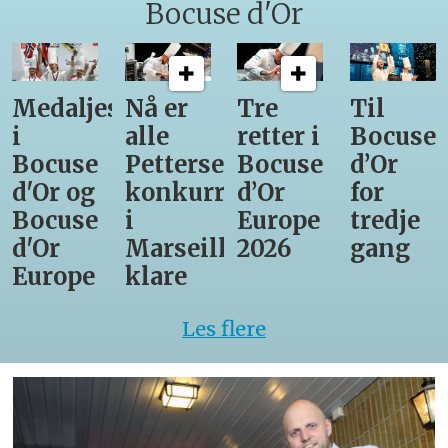
Bocuse d'Or
Medaljestatistikk
Nå er
Tre
Til
i
alle
retter i
Bocuse
Bocuse
Pettersens
Bocuse
d’Or
d'Or og
konkurrenter
d’Or
for
Bocuse
i
Europe
tredje
d'Or
Marseille
2026
gang
Europe
klare
Les flere