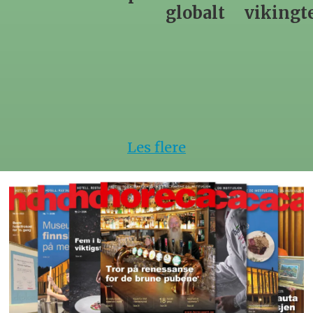
globalt
vikingtematikk
Steinkje
hotell
Les flere