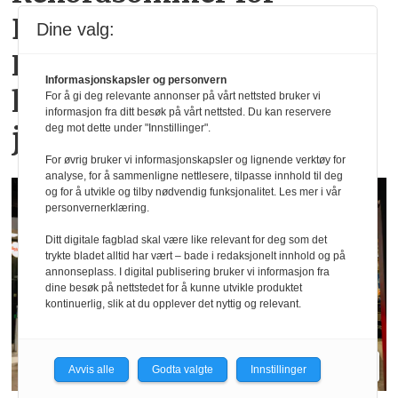
Dyreparken i
Dine valg:
Kristiansand: Over en
Informasjonskapsler og personvern
halv million besøkende i
For å gi deg relevante annonser på vårt nettsted bruker vi
informasjon fra ditt besøk på vårt nettsted. Du kan reservere
juli
deg mot dette under "Innstillinger".
For øvrig bruker vi informasjonskapsler og lignende verktøy for
analyse, for å sammenligne nettlesere, tilpasse innhold til deg
og for å utvikle og tilby nødvendig funksjonalitet. Les mer i vår
personvernerklæring.
Ditt digitale fagblad skal være like relevant for deg som det
trykte bladet alltid har vært – bade i redaksjonelt innhold og på
annonseplass. I digital publisering bruker vi informasjon fra
dine besøk på nettstedet for å kunne utvikle produktet
kontinuerlig, slik at du opplever det nyttig og relevant.
Avvis alle
Godta valgte
Innstillinger