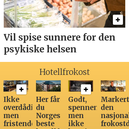
Vil spise sunnere for den
psykiske helsen
Hotellfrokost
Ikke
Her får
Godt,
Markert
overdådig,
du
spennende,
den
men
Norges
men
nasjona
fristende
beste
ikke
frokost