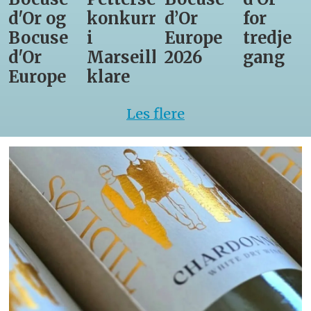
d'Or og
konkurrenter
d’Or
for
Bocuse
i
Europe
tredje
d'Or
Marseille
2026
gang
Europe
klare
Les flere