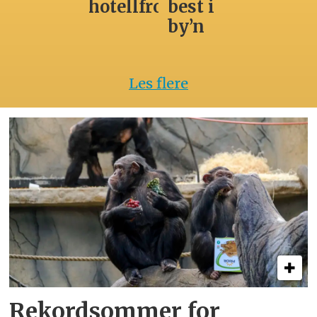
hotellfrokost
best i
by’n
Les flere
Rekordsommer for