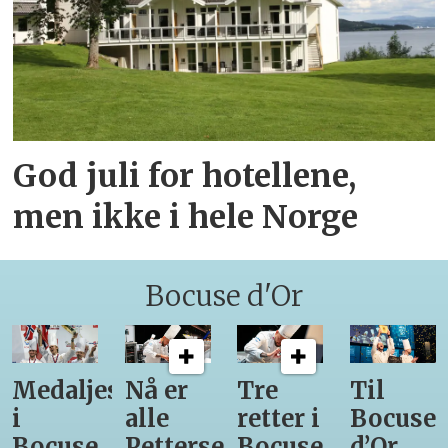
God juli for hotellene,
men ikke i hele Norge
Bocuse d'Or
Medaljestatistikk
Nå er
Tre
Til
i
alle
retter i
Bocuse
Bocuse
Pettersens
Bocuse
d’Or