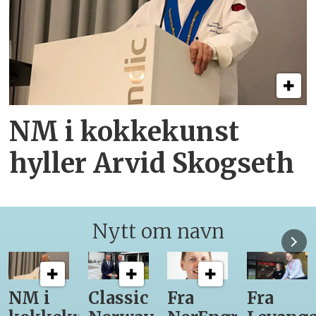
NM i kokkekunst
hyller Arvid Skogseth
Nytt om navn
Classic
Fra
Fra
12