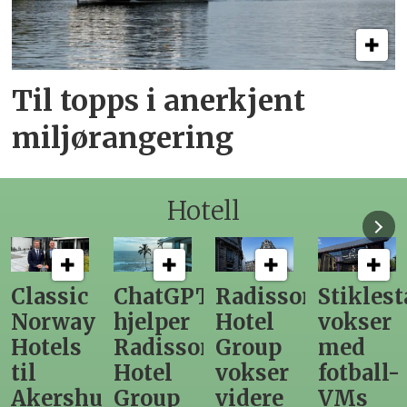
Til topps i anerkjent
miljørangering
Hotell
ChatGPT
Radisson
Stiklestad
Fra
hjelper
Hotel
vokser
Levange
Radisson
Group
med
direktør
Hotel
vokser
fotball-
til
us
Group
videre
VMs
nytt