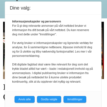
Dine valg:
Les flere
Informasjonskapsler og personvern
For å gi deg relevante annonser på vårt nettsted bruker vi
informasjon fra ditt besøk på vårt nettsted. Du kan reservere
deg mot dette under "Innstillinger".
For øvrig bruker vi informasjonskapsler og lignende verktøy for
analyse, for å sammenligne nettlesere, tilpasse innhold til deg
og for å utvikle og tilby nødvendig funksjonalitet. Les mer i vår
personvernerklæring.
Ditt digitale fagblad skal være like relevant for deg som det
trykte bladet alltid har vært – bade i redaksjonelt innhold og på
annonseplass. I digital publisering bruker vi informasjon fra
dine besøk på nettstedet for å kunne utvikle produktet
kontinuerlig, slik at du opplever det nyttig og relevant.
Big Bite vil doble på
Østlandet innen tre år
Avvis alle
Godta valgte
Innstillinger