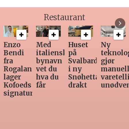
Restaurant
Med
Huset
Ny
Siste
italiensk
på
teknologi
Horeca-
bynavn
Svalbard
gjør
magasi
nd
vet du
i ny
manuell
før
hva du
Snøhetta-
varetelling
sommer
får
drakt
unødvendig
rett