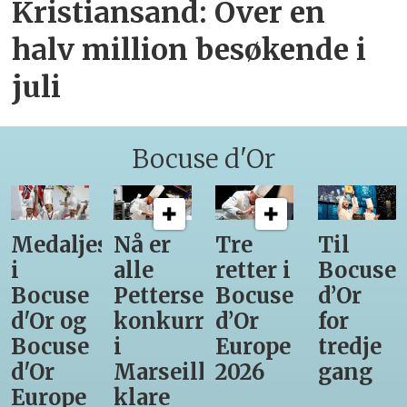
Kristiansand: Over en
halv million besøkende i
juli
Bocuse d'Or
Medaljestatistikk
Nå er
Tre
Til
i
alle
retter i
Bocuse
Bocuse
Pettersens
Bocuse
d’Or
d'Or og
konkurrenter
d’Or
for
Bocuse
i
Europe
tredje
d'Or
Marseille
2026
gang
Europe
klare