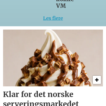
VM
Les flere
Klar for det norske
serveringsmarkedet