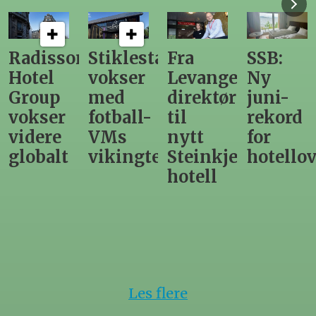
n
Stiklestad
Fra
SSB:
Elendig
vokser
Levanger-
Ny
nordno
med
direktør
juni-
sommer
fotball-
til
rekord
gir
VMs
nytt
for
utslag
vikingtematikk
Steinkjer-
hotellovernattin
for
hotell
hotelle
Les flere