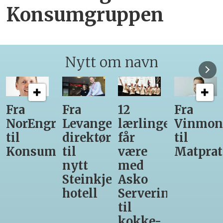
Konsumgruppen
Nytt om navn
12
Fra
Gir seg
Ny
r-
lærlinger
Vinmonopolet
som
daglig
får
til
daglig
leder
være
Matprat
leder
for
med
hos
Valsøya
r-
Asko
Den
Servering
Glade
til
Gris
kokke-