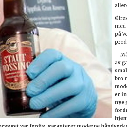
alle
Ølres
med 
på V
prod
– Må
av g
smak
bro 
mode
er i
nye 
ford
hjem
r brygget var ferdig, garanterer moderne håndve