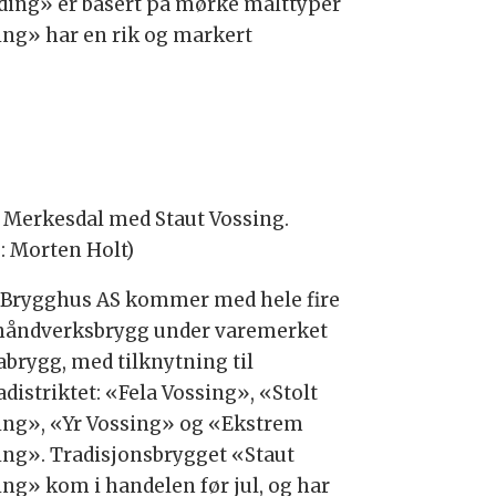
ding» er basert på mørke malttyper
ing» har en rik og markert
 Merkesdal med Staut Vossing.
o: Morten Holt)
 Brygghus AS kommer med hele fire
håndverksbrygg under varemerket
abrygg, med tilknytning til
distriktet: «Fela Vossing», «Stolt
ing», «Yr Vossing» og «Ekstrem
ing». Tradisjonsbrygget «Staut
ing» kom i handelen før jul, og har