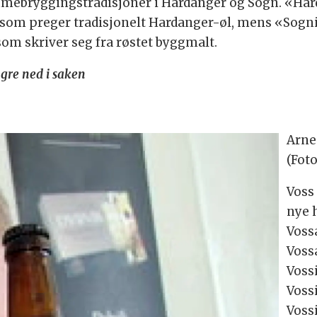
mmebryggingstradisjoner i Hardanger og Sogn. «Har
er som preger tradisjonelt Hardanger-øl, mens «Sogn
om skriver seg fra røstet byggmalt.
ngre ned i saken
Arne
(Fot
Voss
nye 
Voss
Vossa
Voss
Voss
Voss