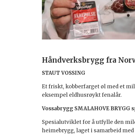
Håndverksbrygg fra Norw
STAUT VOSSING
Et friskt, kobberfarget øl med et m
eksempel eldhusrøykt fenalår.
Vossabrygg SMALAHOVE BRYGG sp
Spesialutviklet for å utfylle den mil
heimebrygg, laget i samarbeid me