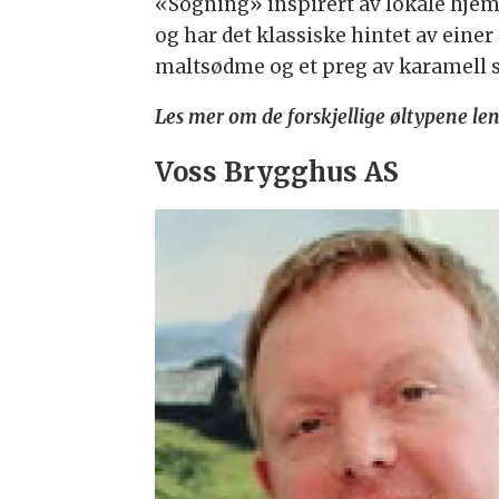
«Sogning» inspirert av lokale hje
og har det klassiske hintet av ein
maltsødme og et preg av karamell s
Les mer om de forskjellige øltypene le
Voss Brygghus AS