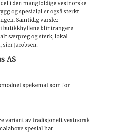
ta del i den mangfoldige vestnorske
gg og spesialøl er også sterkt
singen. Samtidig varsler
 butikkhyllene blir trangere
alt særpreg og sterk, lokal
 sier Jacobsen.
us AS
gtidsmodnet spekemat som for
ere variant av tradisjonelt vestnorsk
malahove spesial har