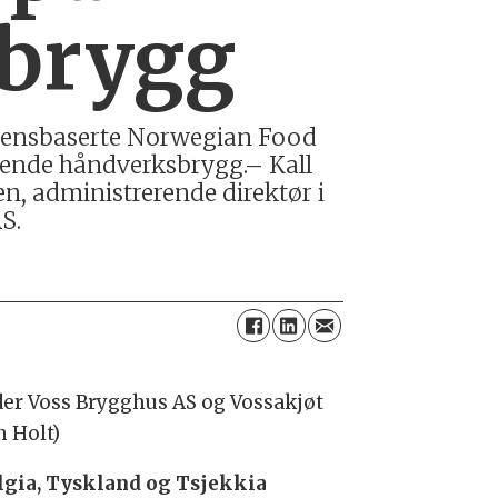
sbrygg
rgensbaserte Norwegian Food
skende håndverksbrygg.– Kall
en, administrerende direktør i
S.
der Voss Brygghus AS og Vossakjøt
n Holt)
lgia, Tyskland og Tsjekkia