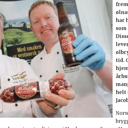
frem
ølna
har 
som 
Diss
leve
ølbr
tid.
hjem
århu
mang
helt
Jaco
Norw
bryg