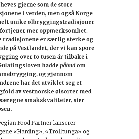
heves gjerne som de store
sjonene i verden, men også Norge
helt unike ølbryggingstradisjoner
fortjener mer oppmerksomhet.
e tradisjonene er særlig sterke og
nde på Vestlandet, der vi kan spore
ygging over to tusen år tilbake i
 Gulatingsloven hadde
påbud
om
mebrygging, og gjennom
ndrene har det utviklet seg et
fold av vestnorske ølsorter med
 særegne smakskvaliteter, sier
bsen.
egian Food Partner lanserer
gene «Harding», «Trolltunga» og