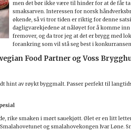
men det bør ikke være til hinder for at de får 
smaksarven. Interessen for norsk håndverksbry
økende, så vi tror tiden er riktig for denne sat
dagligvarekjedene at nåløyet for å komme inn i
fremover, og da tror jeg at det er brygg med lok
forankring som vil stå seg best i konkurransen,
egian Food Partner og Voss Bryggh
ildt hint av røykt byggmalt. Passer perfekt til lan
esial
de, rike smaken i mørt sauekjøtt. Ølet er en litt lett
d Smalahovetunet og smalahovekongen Ivar Løne. S