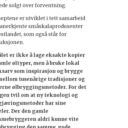
rede solgt over forventning.
eptene er utviklet i tett samarbeid
anerkjente småskalaprodusenter
estlandet, som også står for
uksjonen.
let er ikke å lage eksakte kopier
amle øltyper, men å bruke lokal
sarv som inspirasjon og brygge
mellom tusenårige tradisjoner og
rne ølbryggingsmetoder. For det
ngen tvil om at ny teknologi og
gjæringsmetoder har sine
eler. Der den gamle
mebryggeren aldri kunne vite
rksbrygging den samme, gode