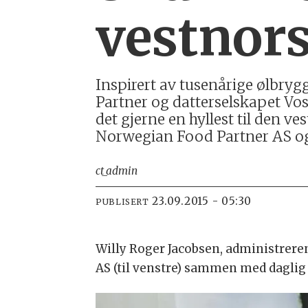
vestnor
Inspirert av tusenårige ølbry
Partner og datterselskapet Vo
det gjerne en hyllest til den v
Norwegian Food Partner AS og 
ct_admin
23.09.2015 - 05:30
PUBLISERT
Willy Roger Jacobsen, administrere
AS (til venstre) sammen med daglig 