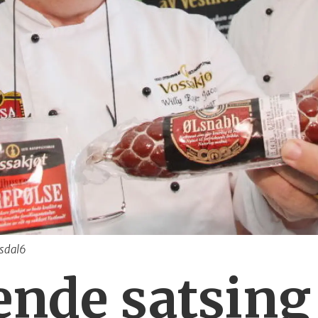
esdal6
de satsing