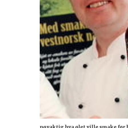
nøyaktig hva ølet ville smake fø