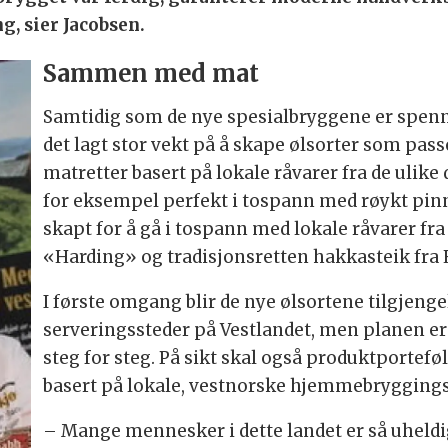
, sier Jacobsen.
Sammen med mat
Samtidig som de nye spesialbryggene er spenne
det lagt stor vekt på å skape ølsorter som pa
matretter basert på lokale råvarer fra de ulike
for eksempel perfekt i tospann med røykt pi
skapt for å gå i tospann med lokale råvarer fra 
«Harding» og tradisjonsretten hakkasteik fra 
I første omgang blir de nye ølsortene tilgjenge
serveringssteder på Vestlandet, men planen er 
steg for steg. På sikt skal også produktporteføl
basert på lokale, vestnorske hjemmebryggings
– Mange mennesker i dette landet er så uheldige