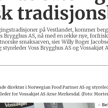
sk tradisjon
ggingstradisjoner på Vestlandet, kommer be
ss Brygghus AS, nå med en rekke nye, forfri
estnorske smaksarven, sier Willy Roger Jacobs
styreleder Voss Brygghus AS og Vossakjøt A
nde direktør i Norwegian Food Partner AS og styrele
leder for Vossakjøt AS Arne Merkesdal. (Foto: Morte
– Be