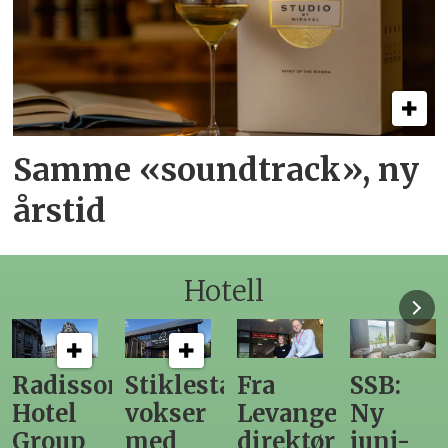
Samme «soundtrack», ny
årstid
Hotell
Radisson
Stiklestad
Fra
SSB:
Hotel
vokser
Levanger-
Ny
Group
med
direktør
juni-