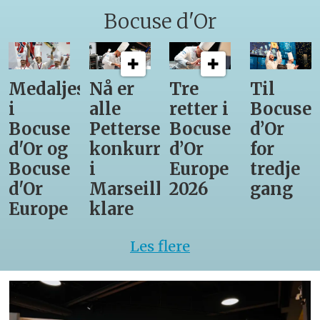
Bocuse d'Or
Medaljestatistikk
Nå er
Tre
Til
i
alle
retter i
Bocuse
Bocuse
Pettersens
Bocuse
d’Or
d'Or og
konkurrenter
d’Or
for
Bocuse
i
Europe
tredje
d'Or
Marseille
2026
gang
Europe
klare
Les flere