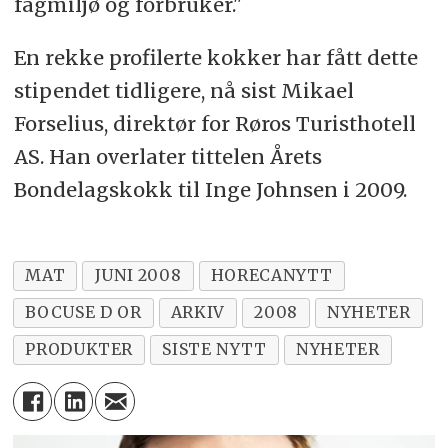
fagmiljø og forbruker."
En rekke profilerte kokker har fått dette
stipendet tidligere, nå sist Mikael
Forselius, direktør for Røros Turisthotell
AS. Han overlater tittelen Årets
Bondelagskokk til Inge Johnsen i 2009.
MAT
JUNI 2008
HORECANYTT
BOCUSE D OR
ARKIV
2008
NYHETER
PRODUKTER
SISTE NYTT
NYHETER