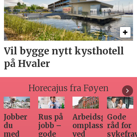
Vil bygge nytt kysthotell
på Hvaler
Horecajus fra Føyen
Jobber
Rus på
Arbeidsgivers
Gode
du
jobb –
omplasseringspl
råd for
med
gode
ved
sykefra