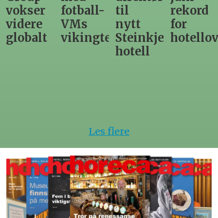
vokser
fotball-
til
rekord
videre
VMs
nytt
for
globalt
vikingtematikk
Steinkjer-
hotello
hotell
Les flere