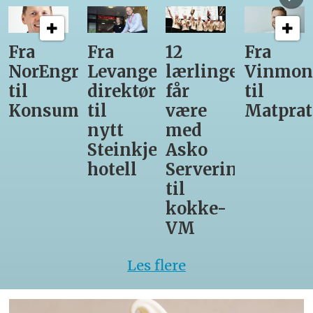
Fra
Fra
12
Fra
NorEngros
Levanger-
lærlinger
Vinmon
til
direktør
får
til
Konsumgruppen
til
være
Matprat
nytt
med
Steinkjer-
Asko
hotell
Servering
til
kokke-
VM
Les flere