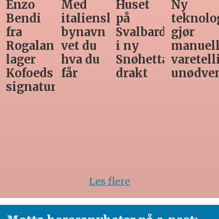
Enzo
Med
Huset
Ny
Bendi
italiensk
på
teknolo
fra
bynavn
Svalbard
gjør
Rogaland
vet du
i ny
manuel
lager
hva du
Snøhetta-
varetell
Kofoeds
får
drakt
unødve
signaturrett
Les flere