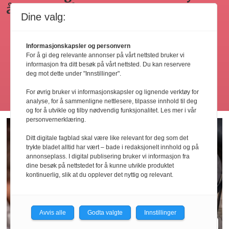
åpenhetsloven?
råd for
oppsigelse
Dine valg:
avdekking
og
Informasjonskapsler og personvern
håndtering
For å gi deg relevante annonser på vårt nettsted bruker vi
informasjon fra ditt besøk på vårt nettsted. Du kan reservere
deg mot dette under "Innstillinger".
Les flere
For øvrig bruker vi informasjonskapsler og lignende verktøy for
analyse, for å sammenligne nettlesere, tilpasse innhold til deg
og for å utvikle og tilby nødvendig funksjonalitet. Les mer i vår
personvernerklæring.
Ditt digitale fagblad skal være like relevant for deg som det
trykte bladet alltid har vært – bade i redaksjonelt innhold og på
annonseplass. I digital publisering bruker vi informasjon fra
dine besøk på nettstedet for å kunne utvikle produktet
kontinuerlig, slik at du opplever det nyttig og relevant.
Avvis alle
Godta valgte
Innstillinger