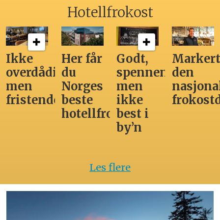
Hotellfrokost
Ikke
Her får
Godt,
Markert
overdådig,
du
spennende,
den
men
Norges
men
nasjona
fristende
beste
ikke
frokost
hotellfrokost
best i
by’n
Les flere