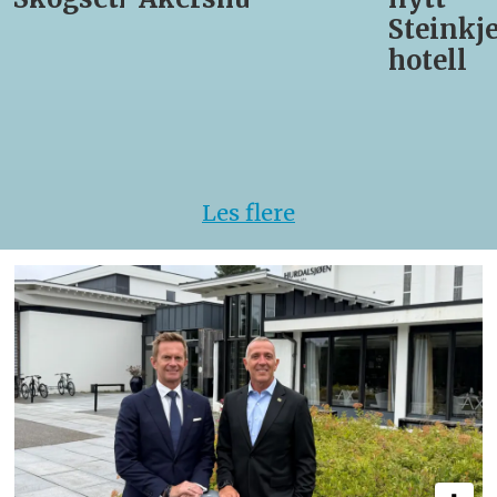
Steinkjer-
Asko
hotell
Serveri
til
kokke-
VM
Les flere