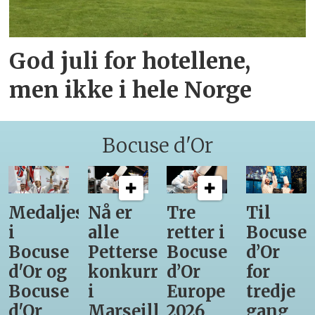
God juli for hotellene,
men ikke i hele Norge
Bocuse d'Or
Medaljestatistikk
Nå er
Tre
Til
i
alle
retter i
Bocuse
Bocuse
Pettersens
Bocuse
d’Or
d'Or og
konkurrenter
d’Or
for
Bocuse
i
Europe
tredje
d'Or
Marseille
2026
gang