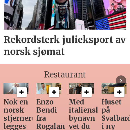
Rekordsterk julieksport av
norsk sjømat
Restaurant
Med
Huset
Ny
Siste
italiensk
på
teknologi
Horeca-
bynavn
Svalbard
gjør
magasi
d
vet du
i ny
manuell
før