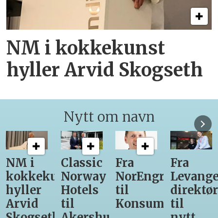
NM i kokkekunst
hyller Arvid Skogseth
Nytt om navn
Classic
Fra
Fra
12
unst
Norway
NorEngros
Levanger-
lærling
Hotels
til
direktør
får
til
Konsumgruppen
til
være
h
Akershus
nytt
med