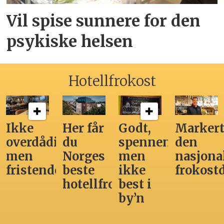
Vil spise sunnere for den
psykiske helsen
Hotellfrokost
Ikke
Her får
Godt,
Markert
overdådig,
du
spennende,
den
men
Norges
men
nasjona
fristende
beste
ikke
frokost
hotellfrokost
best i
by’n