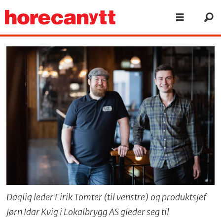
Daglig leder Eirik Tomter (til venstre) og produktsjef
Jørn Idar Kvig i Lokalbrygg AS gleder seg til