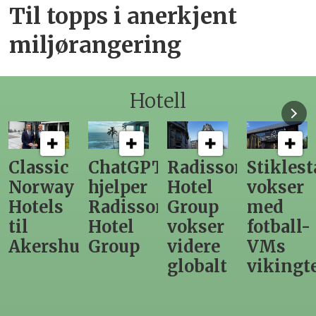
Til topps i anerkjent
miljørangering
Hotell
ChatGPT
Radisson
Stiklestad
Fra
hjelper
Hotel
vokser
Levange
Radisson
Group
med
direktør
Hotel
vokser
fotball-
til
us
Group
videre
VMs
nytt
globalt
vikingtematikk
Steinkje
hotell