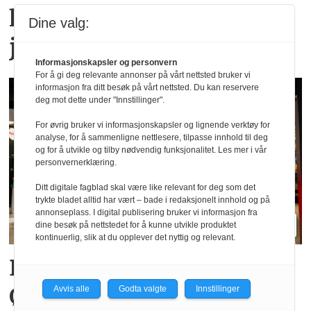
halv million besøkende i
Dine valg:
juli
Informasjonskapsler og personvern
For å gi deg relevante annonser på vårt nettsted bruker vi
informasjon fra ditt besøk på vårt nettsted. Du kan reservere
deg mot dette under "Innstillinger".
For øvrig bruker vi informasjonskapsler og lignende verktøy for
analyse, for å sammenligne nettlesere, tilpasse innhold til deg
og for å utvikle og tilby nødvendig funksjonalitet. Les mer i vår
personvernerklæring.
Ditt digitale fagblad skal være like relevant for deg som det
trykte bladet alltid har vært – bade i redaksjonelt innhold og på
annonseplass. I digital publisering bruker vi informasjon fra
dine besøk på nettstedet for å kunne utvikle produktet
kontinuerlig, slik at du opplever det nyttig og relevant.
Big Bite vil doble på
Østlandet innen tre år
Avvis alle
Godta valgte
Innstillinger