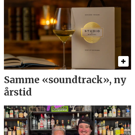
Samme «soundtrack», ny
årstid