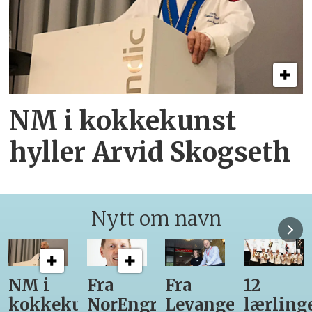
NM i kokkekunst
hyller Arvid Skogseth
Nytt om navn
Fra
Fra
12
Fra
unst
NorEngros
Levanger-
lærlinger
Vinmon