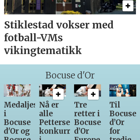
Stiklestad vokser med
fotball-VMs
vikingtematikk
Bocuse d'Or
Medaljestatistikk
Nå er
Tre
Til
i
alle
retter i
Bocuse
Bocuse
Pettersens
Bocuse
d’Or
d'Or og
konkurrenter
d’Or
for
Bocuse
i
Europe
tredje