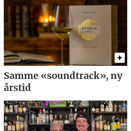
Samme «soundtrack», ny
årstid