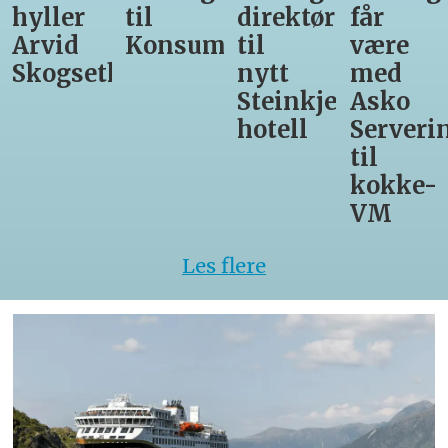
til
direktør
får
til
Konsumgruppen
til
være
Matprat
h
nytt
med
Steinkjer-
Asko
hotell
Servering
til
kokke-
VM
Les flere