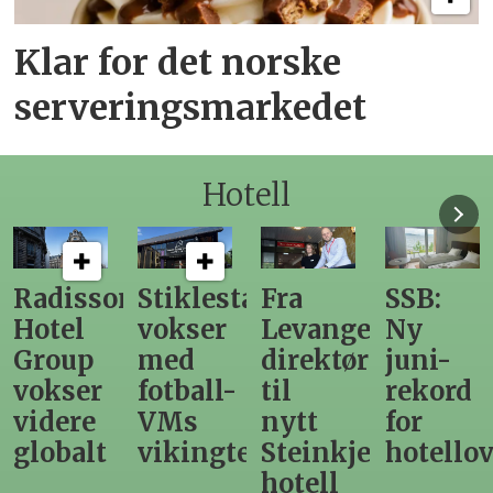
Klar for det norske
serveringsmarkedet
Hotell
n
Stiklestad
Fra
SSB:
Elendig
vokser
Levanger-
Ny
nordno
med
direktør
juni-
sommer
fotball-
til
rekord
gir
VMs
nytt
for
utslag
vikingtematikk
Steinkjer-
hotellovernattin
for
hotell
hotelle