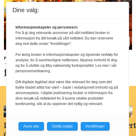
Dine valg:
Informasjonskapsler og personvern
For å gi deg relevante annonser på vårt nettsted bruker vi
informasjon fra ditt besøk på vårt nettsted. Du kan reservere
deg mot dette under "Innstillinger".
For øvrig bruker vi informasjonskapsler og lignende verktøy for
Tror de «brune» pubene
analyse, for å sammenligne nettlesere, tilpasse innhold til deg
og for å utvikle og tilby nødvendig funksjonalitet. Les mer i vår
får en ny renessanse
personvernerklæring.
Ditt digitale fagblad skal være like relevant for deg som det
trykte bladet alltid har vært – bade i redaksjonelt innhold og på
annonseplass. I digital publisering bruker vi informasjon fra
Hotellfrokost
dine besøk på nettstedet for å kunne utvikle produktet
kontinuerlig, slik at du opplever det nyttig og relevant.
Ikke
Her får
Godt,
Markert
Avvis alle
Godta valgte
Innstillinger
overdådig,
du
spennende,
den