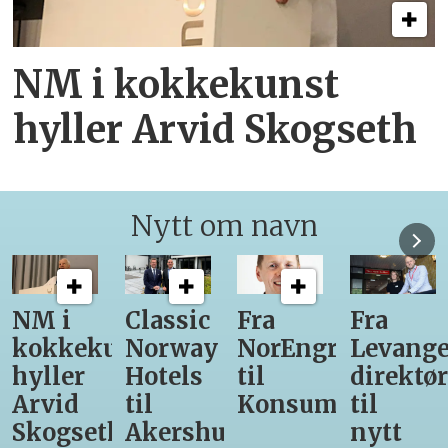
NM i kokkekunst
hyller Arvid Skogseth
Nytt om navn
Classic
Fra
Fra
12
unst
Norway
NorEngros
Levanger-
lærling
Hotels
til
direktør
får
til
Konsumgruppen
til
være
h
Akershus
nytt
med