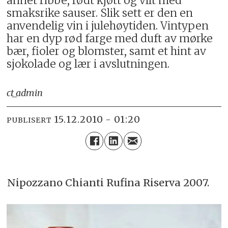
annet ribbe, rødt kjøtt og vilt med
smaksrike sauser. Slik sett er den en
anvendelig vin i julehøytiden. Vintypen
har en dyp rød farge med duft av mørke
bær, fioler og blomster, samt et hint av
sjokolade og lær i avslutningen.
ct_admin
15.12.2010 - 01:20
PUBLISERT
Nipozzano Chianti Rufina Riserva 2007.