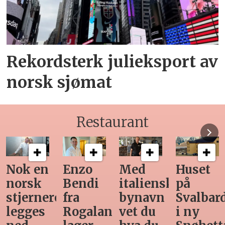
Rekordsterk julieksport av
norsk sjømat
Restaurant
Med
Huset
Ny
Siste
italiensk
på
teknologi
Horeca-
bynavn
Svalbard
gjør
magasi
d
vet du
i ny
manuell
før