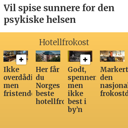
Vil spise sunnere for den
psykiske helsen
Hotellfrokost
Ikke
Her får
Godt,
Markert
overdådig,
du
spennende,
den
men
Norges
men
nasjona
fristende
beste
ikke
frokost
hotellfrokost
best i
by’n