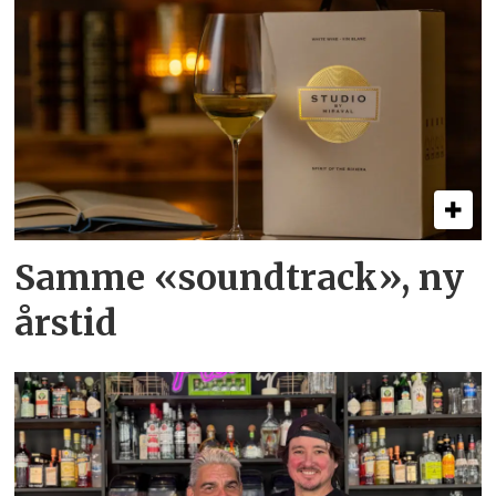
Samme «soundtrack», ny
årstid