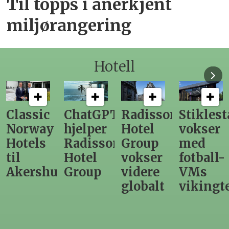
Til topps i anerkjent
miljørangering
Hotell
ChatGPT
Radisson
Stiklestad
Fra
hjelper
Hotel
vokser
Levange
Radisson
Group
med
direktør
Hotel
vokser
fotball-
til
us
Group
videre
VMs
nytt
globalt
vikingtematikk
Steinkje
hotell