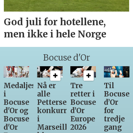
God juli for hotellene,
men ikke i hele Norge
Bocuse d'Or
Medaljestatistikk
Nå er
Tre
Til
i
alle
retter i
Bocuse
Bocuse
Pettersens
Bocuse
d’Or
d'Or og
konkurrenter
d’Or
for
Bocuse
i
Europe
tredje
d'Or
Marseille
2026
gang