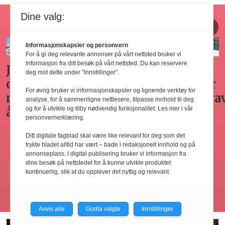
Dine valg:
Horecajus fra Føyen
Informasjonskapsler og personvern
For å gi deg relevante annonser på vårt nettsted bruker vi
informasjon fra ditt besøk på vårt nettsted. Du kan reservere
Arbeidsgivers
Gode
Seminar
Hvilken
deg mot dette under "Innstillinger".
omplasseringsplikt
råd for
om
adgang
For øvrig bruker vi informasjonskapsler og lignende verktøy for
ved
sykefraværsoppfølging
varsling
har
analyse, for å sammenligne nettlesere, tilpasse innhold til deg
oppsigelse
horecabe
og for å utvikle og tilby nødvendig funksjonalitet. Les mer i vår
personvernerklæring.
ng
til
Ditt digitale fagblad skal være like relevant for deg som det
innleie
trykte bladet alltid har vært – bade i redaksjonelt innhold og på
ing
av
annonseplass. I digital publisering bruker vi informasjon fra
dine besøk på nettstedet for å kunne utvikle produktet
arbeidsk
kontinuerlig, slik at du opplever det nyttig og relevant.
Les flere
Avvis alle
Godta valgte
Innstillinger