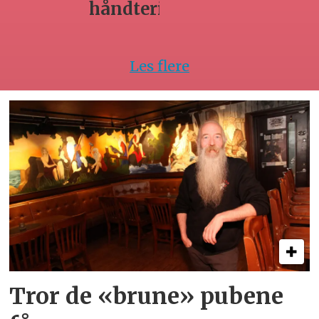
ing
av
arbeidsk
Les flere
Tror de «brune» pubene