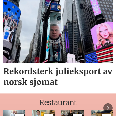
Rekordsterk julieksport av
norsk sjømat
Restaurant