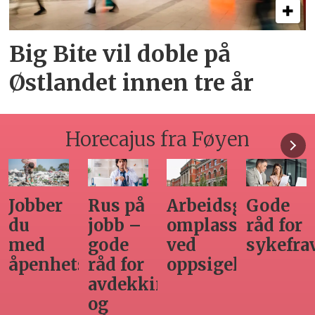
Big Bite vil doble på
Østlandet innen tre år
Horecajus fra Føyen
Arbeidsgivers
Gode
Seminar
Hvilken
omplasseringsplikt
råd for
om
adgang
ved
sykefraværsoppfølging
varsling
har
oppsigelse
horecabe
ng
til
innleie