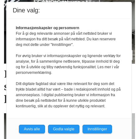
Dine valg:
Informasjonskapsler og personvern
For å gi deg relevante annonser på vårt nettsted bruker vi
informasjon fra ditt besøk på vårt nettsted. Du kan reservere
deg mot dette under "Innstillinger".
For øvrig bruker vi informasjonskapsler og lignende verktøy for
analyse, for å sammenligne nettlesere, tilpasse innhold til deg
og for å utvikle og tilby nødvendig funksjonalitet. Les mer i vår
Elendig nordnorsk
personvernerklæring.
sommervær gir utslag for
Ditt digitale fagblad skal være like relevant for deg som det
trykte bladet alltid har vært – bade i redaksjonelt innhold og på
annonseplass. I digital publisering bruker vi informasjon fra
hotellene
dine besøk på nettstedet for å kunne utvikle produktet
kontinuerlig, slik at du opplever det nyttig og relevant.
Avvis alle
Godta valgte
Innstillinger