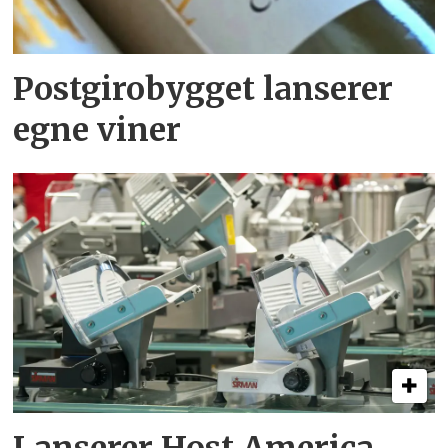
Postgirobygget lanserer
egne viner
Lanserer Host America