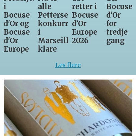
i
alle
retter i
Bocuse
Bocuse
Pettersens
Bocuse
d’Or
d'Or og
konkurrenter
d’Or
for
Bocuse
i
Europe
tredje
d'Or
Marseille
2026
gang
Europe
klare
Les flere