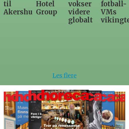
Hotel
vokser
fotball-
til
us
Group
videre
VMs
nytt
globalt
vikingtematikk
Steinkje
hotell
Les flere