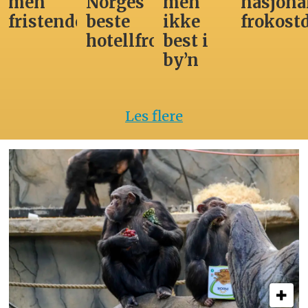
men
Norges
men
nasjona
fristende
beste
ikke
frokost
hotellfrokost
best i
by’n
Les flere