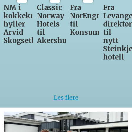
Classic
Fra
Fra
12
unst
Norway
NorEngros
Levanger-
lærling
Hotels
til
direktør
får
til
Konsumgruppen
til
være
h
Akershus
nytt
med
Steinkjer-
Asko
hotell
Serveri
til
kokke-
VM
Les flere