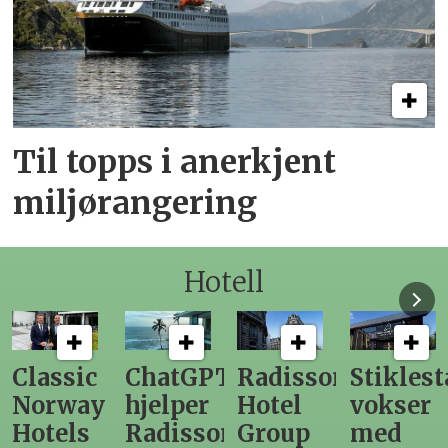
Til topps i anerkjent
miljørangering
Hotell
ChatGPT
Radisson
Stiklestad
Fra
hjelper
Hotel
vokser
Levange
Radisson
Group
med
direktør