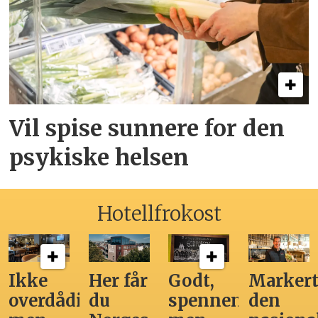
Vil spise sunnere for den
psykiske helsen
Hotellfrokost
Ikke
Her får
Godt,
Markert
overdådig,
du
spennende,
den