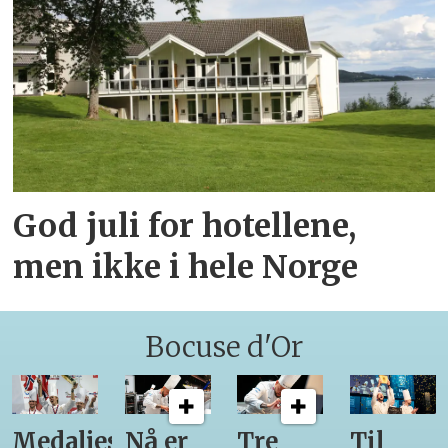
God juli for hotellene,
men ikke i hele Norge
Bocuse d'Or
Medaljestatistikk
Nå er
Tre
Til