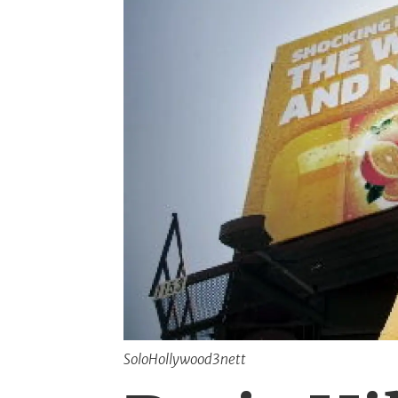
SoloHollywood3nett