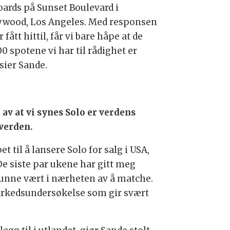
boards på Sunset Boulevard i
ywood, Los Angeles. Med responsen
r fått hittil, får vi bare håpe at de
0 spotene vi har til rådighet er
sier Sande.
av at vi synes Solo er verdens
 verden.
t til å lansere Solo for salg i USA,
 De siste par ukene har gitt meg
kunne vært i nærheten av å matche.
markedsundersøkelse som gir svært