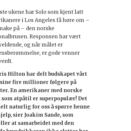
iste ukene har Solo som kjent latt
ikanere i Los Angeles få høre om –
make på – den norske
onalbrusen. Responsen har vært
veldende, og når målet er
ensberømmelse, er gode venner
verdt.
ris Hilton har delt budskapet vårt
sine fire millioner følgere på
ter. En amerikaner med norske
, som atpåtil er superpopulær! Det
helt naturlig for oss å spørre henne
jelp, sier Joakim Sande, som
eller at samarbeidet med den