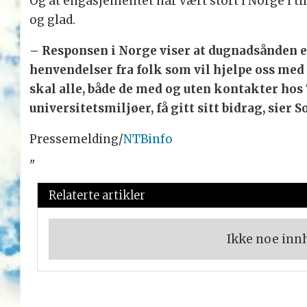
Og at engasjementet har vært stort i Norge i till
og glad.
– Responsen i Norge viser at dugnadsånden er 
henvendelser fra folk som vil hjelpe oss med 
skal alle, både de med og uten kontakter hos 
universitetsmiljøer, få gitt sitt bidrag, sier S
Pressemelding/
NTBinfo
"
Relaterte artikler
Ikke noe inn