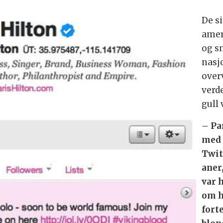
De s
amer
og s
nasj
over
verd
gull 
– Pa
med 
Twit
aner
var 
om h
fort