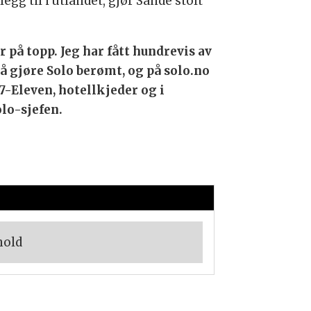
egg til i utlandet, gjør Sande stolt
på topp. Jeg har fått hundrevis av
å gjøre Solo berømt, og på solo.no
7-Eleven, hotellkjeder og i
olo-sjefen.
hold