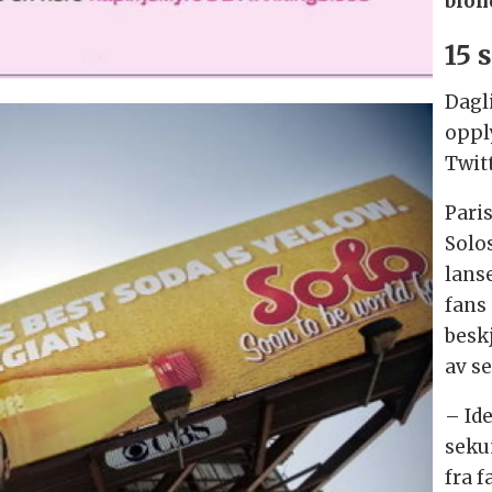
blon
15 
Dagli
oppl
Twitt
Paris
Solo
lanse
fans
besk
av se
– Ide
seku
fra f