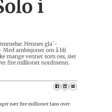
Solo i
berømmelse. Hennes gla`-
 – Med ambisjoner om å bli
like mange venner som oss, sier
ver fire millioner nordmenn.
nger nær fire millioner fans over