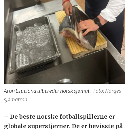
Aron Espeland tilbereder norsk sjømat.
Foto: Norges
sjømatråd
– De beste norske fotballspillerne er
globale superstjerner. De er bevisste på