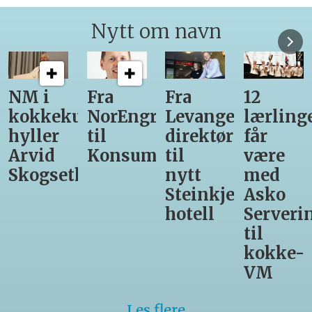
Nytt om navn
NM i
Fra
Fra
12
kokkekunst
NorEngros
Levanger-
lærling
hyller
til
direktør
får
Arvid
Konsumgruppen
til
være
Skogseth
nytt
med
Steinkjer-
Asko
hotell
Serveri
til
kokke-
VM
Les flere