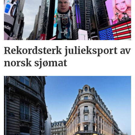
Rekordsterk julieksport av
norsk sjømat