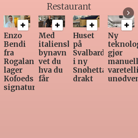
Restaurant
Enzo
Med
Huset
Ny
Bendi
italiensk
på
teknolo
fra
bynavn
Svalbard
gjør
Rogaland
vet du
i ny
manuel
lager
hva du
Snøhetta-
varetell
Kofoeds
får
drakt
unødve
signaturrett