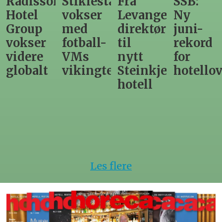
Radisson
Stiklestad
Fra
SSB:
Hotel
vokser
Levanger-
Ny
Group
med
direktør
juni-
vokser
fotball-
til
rekord
videre
VMs
nytt
for
globalt
vikingtematikk
Steinkjer-
hotello
hotell
Les flere