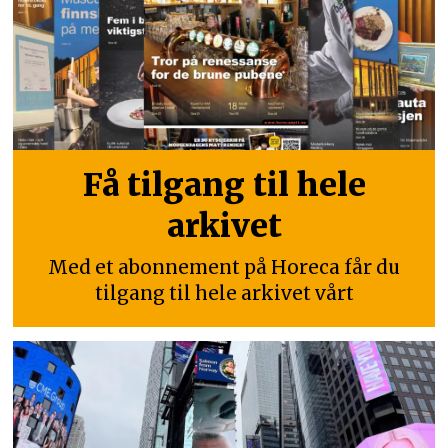
Få tilgang til hele
arkivet
Med et abonnement på Horeca får du
tilgang til hele arkivet vårt