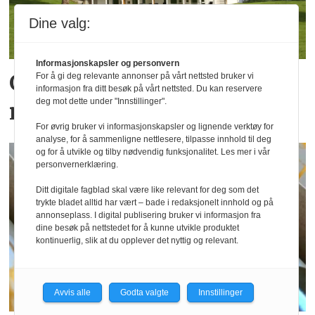
Dine valg:
Informasjonskapsler og personvern
God juli for hotellene,
For å gi deg relevante annonser på vårt nettsted bruker vi
informasjon fra ditt besøk på vårt nettsted. Du kan reservere
deg mot dette under "Innstillinger".
men ikke i hele Norge
For øvrig bruker vi informasjonskapsler og lignende verktøy for
analyse, for å sammenligne nettlesere, tilpasse innhold til deg
og for å utvikle og tilby nødvendig funksjonalitet. Les mer i vår
personvernerklæring.
Ditt digitale fagblad skal være like relevant for deg som det
trykte bladet alltid har vært – bade i redaksjonelt innhold og på
annonseplass. I digital publisering bruker vi informasjon fra
dine besøk på nettstedet for å kunne utvikle produktet
kontinuerlig, slik at du opplever det nyttig og relevant.
Avvis alle
Godta valgte
Innstillinger